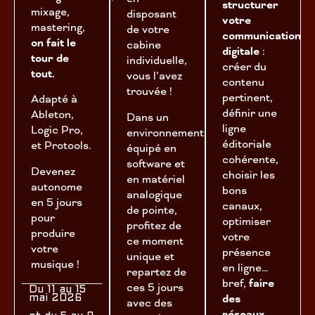
structurer
mixage,
disposant
votre
mastering,
de votre
communication
on fait le
cabine
digitale
:
tour de
individuelle,
créer du
tout.
vous l’avez
contenu
trouvée !
pertinent,
Adapté à
définir une
Ableton,
Dans un
ligne
Logic Pro,
environnement
éditoriale
et Protools.
équipé en
cohérente,
software et
Devenez
choisir les
en matériel
autonome
bons
analogique
en 5 jours
canaux,
de pointe,
pour
optimiser
profitez de
produire
votre
ce moment
votre
présence
unique et
musique !
en ligne…
repartez de
bref,
faire
ces 5 jours
Du 11 au 15
des
mai 2026
avec des
réseaux