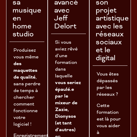
sa
avancé
son
musique
avec
projet
en
Jeff
artistique
home
Delort
avec les
studio
réseaux
sociaux
Si vous
et le
aviez rêvé
Produisez
d’une
digital
vous même
formation
des
dans
maquettes
Vous êtes
laquelle
de qualité
,
dépassés
vous seriez
sans perdre
par les
épaulé.e
de temps à
réseaux ?
par le
chercher
mixeur de
comment
Cette
Zazie,
fonctionne
formation
Dionysos
votre
est là pour
(et tant
logiciel !
vous aider
d’autres)
à
Enregistrement,
en