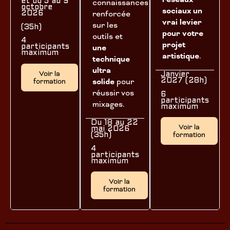
connaissances
et du 5 au 9
octobre
sociaux un
renforcée
2026
vrai levier
sur les
(35h)
pour votre
outils et
4
projet
une
participants
maximum
artistique
.
technique
ultra
Voir la
Janvier
solide
pour
formation
2027 (28h)
réussir vos
6
participants
mixages.
maximum
Du 18 au 22
Voir la
mai 2026
formation
(35h)
4
participants
maximum
Voir la
formation